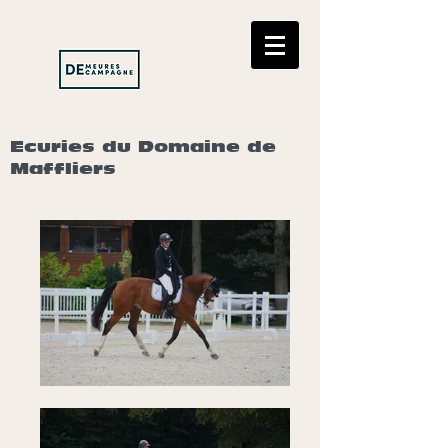
Ecuries du Domaine de
Maffliers