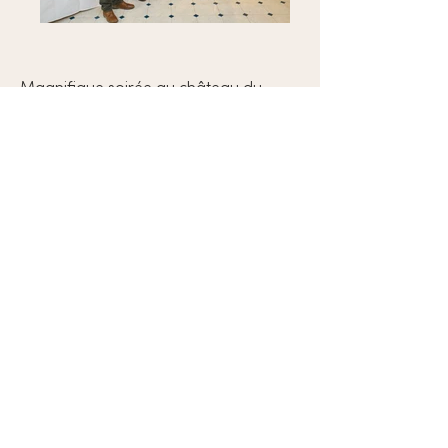
Magnifique soirée au château du
domaine de M
affliers
Que de champions du monde et de
champions olympiques, sa famille, ses
amis se sont déplacés pour la
Dédicace du livre "On y sera un jour,
mon grand" de Jean-Maurice
Bonneau et lui témoigner leur amitié.
Beaucoup d'émotions partagées par
toutes et tous...
Renseignements pour les pensions
exclusivement :​
06 07 61 98 11